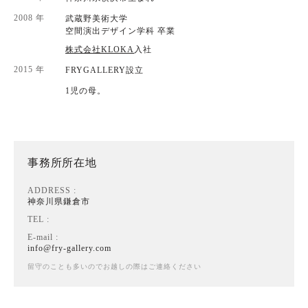
2008 年
武蔵野美術大学
空間演出デザイン学科 卒業
株式会社KLOKA
入社
2015 年
FRYGALLERY設立
1児の母。
事務所所在地
ADDRESS :
神奈川県鎌倉市
TEL :
E-mail :
info@fry-gallery.com
留守のことも多いのでお越しの際はご連絡ください